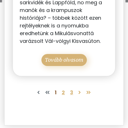
sarkvidék és Lappföld, no meg a
manók és a krampuszok
históriája? – többek között ezen
rejtélyeknek is a nyomukba
eredhetünk a Mikulásvonattá
varázsolt Vál-völgyi Kisvasúton.
Tovább olvasom
1
2
3