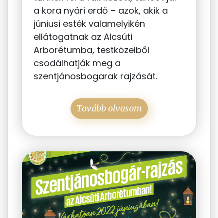
a kora nyári erdő – azok, akik a
júniusi esték valamelyikén
ellátogatnak az Alcsúti
Arborétumba, testközelből
csodálhatják meg a
szentjánosbogarak rajzását.
Tovább olvasom