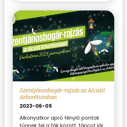
Szentjánosbogár-rajzás az Alcsúti
Arborétumban
2023-06-05
Alkonyatkor apró fénylő pontok
tűnnek fel a fák között, táncot jár