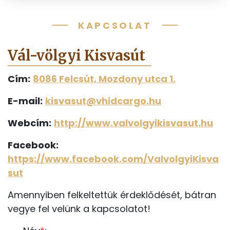
KAPCSOLAT
Vál-völgyi Kisvasút
Cím:
8086 Felcsút, Mozdony utca 1.
E-mail:
kisvasut@vhidcargo.hu
Webcím:
http://www.valvolgyikisvasut.hu
Facebook:
https://www.facebook.com/ValvolgyiKisva
sut
Amennyiben felkeltettük érdeklődését, bátran
vegye fel velünk a kapcsolatot!