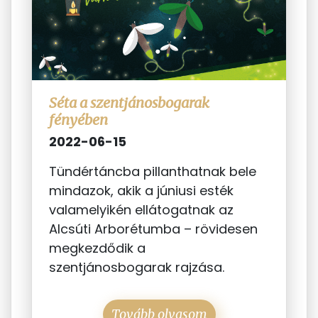
Séta a szentjánosbogarak
fényében
2022-06-15
Tündértáncba pillanthatnak bele
mindazok, akik a júniusi esték
valamelyikén ellátogatnak az
Alcsúti Arborétumba – rövidesen
megkezdődik a
szentjánosbogarak rajzása.
Tovább olvasom