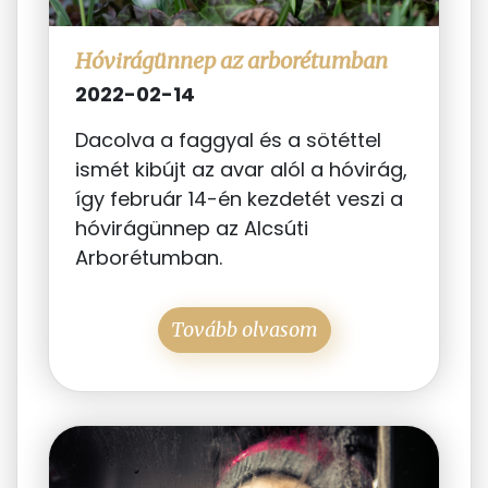
Hóvirágünnep az arborétumban
2022-02-14
Dacolva a faggyal és a sötéttel
ismét kibújt az avar alól a hóvirág,
így február 14-én kezdetét veszi a
hóvirágünnep az Alcsúti
Arborétumban.
Tovább olvasom