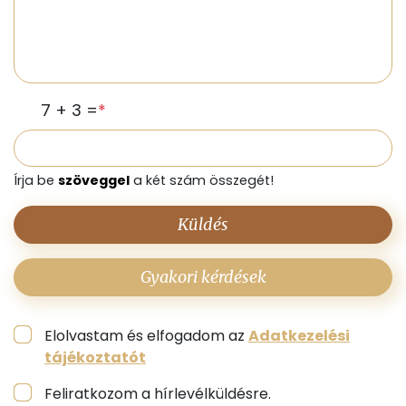
7 + 3 =
*
Írja be
szöveggel
a két szám összegét!
Küldés
Gyakori kérdések
Elolvastam és elfogadom az
Adatkezelési
tájékoztatót
Feliratkozom a hírlevélküldésre.