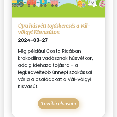
Újra húsvéti tojáskeresés a Vál-
völgyi Kisvasúton
2024-03-27
Míg például Costa Ricában
krokodilra vadásznak húsvétkor,
addig idehaza tojásra – a
legkedveltebb ünnepi szokással
várja a családokat a Vál-völgyi
Kisvasút.
Tovább olvasom