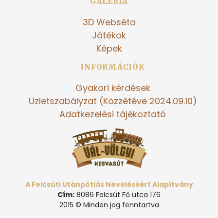
GALÉRIA
3D Webséta
Játékok
Képek
INFORMÁCIÓK
Gyakori kérdések
Üzletszabályzat (Közzétéve 2024.09.10)
Adatkezelési tájékoztató
A Felcsúti Utánpótlás Neveléséért Alapítvány
Cím:
8086 Felcsút Fő utca 176
2015 © Minden jog fenntartva