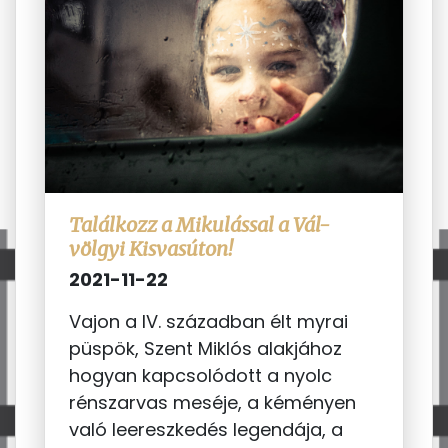
Találkozz a Mikulással a Vál-
völgyi Kisvasúton!
2021-11-22
Vajon a IV. században élt myrai
püspök, Szent Miklós alakjához
hogyan kapcsolódott a nyolc
rénszarvas meséje, a kéményen
való leereszkedés legendája, a